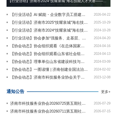
【行业活动】济南市2024“技耀泉城”海右技能人才大赛——互联网营销职业技能竞赛...
【行业活动】AI 赋能・企业数字员工搭建企业落地实战训练营
2026-04-22
【行业活动】济南市2025“技耀泉城”海右技能人才大赛——互...
2025-10-29
【行业活动】济南市2024“技耀泉城”海右技能人才大赛——互...
2024-10-28
【行业活动】协会参加“强服务、走基层、建新功”——社会组...
2024-04-20
【协会动态】协会组织观看《在总体国家安全观引领下》宣传片
2024-04-16
【协会动态】协会组织观看山东省社会组织大讲堂
2024-04-13
【协会动态】理事单位山东省建设科技与教育协会主办“蓝天责...
2024-03-09
【协会动态】一图读懂 | 济南创建全国法治政府建设示范市在行动
2024-02-02
【协会动态】济南市科技服务业协会关于开展互联网营销师职业...
2023-12-08
通知公告
更多+
济南市科技服务业协会20260725第五期社会评价认定结果公示
2026-07-29
济南市科技服务业协会20260711第五期社会评价认定结果公示
2026-07-15